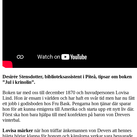
Desirée Stensdotter, biblioteksassistent i Piteå, tipsar om boken
”Jul i krinolin”.
Boken tar med oss till december 1870 och huvudpersonen Lovisa
Lind. Hon är ensam i världen och har haft en svår tid men har nu fått
ett jobb i godisboden hos Fru Bask. Pengarna hon tjänar där sparar
hon för att kunna emigrera till Amerika och starta upp ett nytt liv där.
Först ska hon bara hjälpa till med konfekten på baron von Drevers
vinterbal.
Lovisa märker
när hon träffar änkemannen von Devers att hennes
hjärta börjar klappa för honom och känslorna verkar vara besvarade.