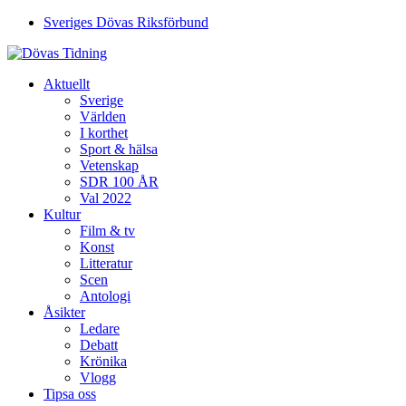
Sveriges Dövas Riksförbund
Aktuellt
Sverige
Världen
I korthet
Sport & hälsa
Vetenskap
SDR 100 ÅR
Val 2022
Kultur
Film & tv
Konst
Litteratur
Scen
Antologi
Åsikter
Ledare
Debatt
Krönika
Vlogg
Tipsa oss