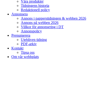
Våra produkter
Tidningens historia
Redaktionell policy
Annonsera
Annons i papperstidningen & webben 2026
Annons på webben 2026
Villkor för annonsering i DT
Annonspolicy
Prenumerera
Utebliven tidning
PDF-arkiv
Kontakt
Tipsa oss
Om vår webbplats