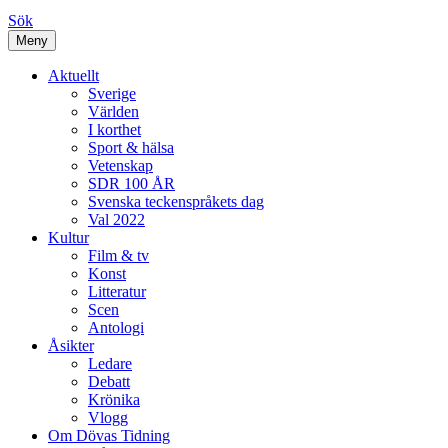
Sök
Meny
Aktuellt
Sverige
Världen
I korthet
Sport & hälsa
Vetenskap
SDR 100 ÅR
Svenska teckenspråkets dag
Val 2022
Kultur
Film & tv
Konst
Litteratur
Scen
Antologi
Åsikter
Ledare
Debatt
Krönika
Vlogg
Om Dövas Tidning