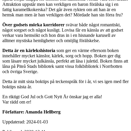
Attraktion uppstår men kan verkligen en baron förälska sig i en
fattig karamellkokerska? Det går även rykten om att han är en
hemsk man men är han verkligen det? Mördade han sin förra fru?
Över godsets mörka korridorer
svävar både något romantiskt,
något sorgset och något kusligt. Lovisa får en känsla av att godset
verkar vara hemsökt och hon dras in i en hisnande karusell av
alltmer mystiska hemligheter och omöjlig förälskelse.
Detta är en kärlekshistoria
som ger en värme eftersom boken
innehåller mycket känslor, kärlek, sorg och hopp. Boken ger dig
som läsare mycket julkänsla, perfekt att läsa i juletid. Boken finns att
låna på Piteå Stads bibliotek samt vissa folkbibliotek i Norrbotten
och övriga Sverige.
Detta är mitt sista boktips på teckenspråk för i år, vi ses igen med fler
boktips nästa år.
En riktigt God Jul och Gott Nytt År önskar jag er alla!
Var rädd om er!
Författare: Amanda Hellberg
Uppdaterad: 2024-01-03