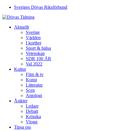
Sveriges Dövas Riksförbund
Aktuellt
Sverige
Världen
I korthet
Sport & hälsa
Vetenskap
SDR 100 ÅR
Val 2022
Kultur
Film & tv
Konst
Litteratur
Scen
Antologi
Åsikter
Ledare
Debatt
Krönika
Vlogg
Tipsa oss