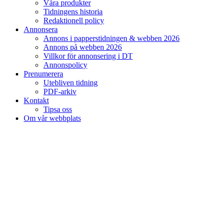
Våra produkter
Tidningens historia
Redaktionell policy
Annonsera
Annons i papperstidningen & webben 2026
Annons på webben 2026
Villkor för annonsering i DT
Annonspolicy
Prenumerera
Utebliven tidning
PDF-arkiv
Kontakt
Tipsa oss
Om vår webbplats