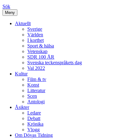
Sök
Meny
Aktuellt
Sverige
Världen
I korthet
Sport & hälsa
Vetenskap
SDR 100 ÅR
Svenska teckenspråkets dag
Val 2022
Kultur
Film & tv
Konst
Litteratur
Scen
Antologi
Åsikter
Ledare
Debatt
Krönika
Vlogg
Om Dövas Tidning