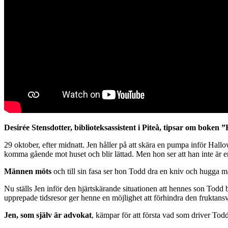
Desirée Stensdotter, biblioteksassistent i Piteå, tipsar om boken ”Fe
29 oktober, efter midnatt. Jen håller på att skära en pumpa inför H
komma gående mot huset och blir lättad. Men hon ser att han inte ä
Männen möts
och till sin fasa ser hon Todd dra en kniv och hugga m
Nu ställs Jen inför den hjärtskärande situationen att hennes son Todd
upprepade tidsresor ger henne en möjlighet att förhindra den fruktans
Jen, som själv är advokat
, kämpar för att första vad som driver Tod