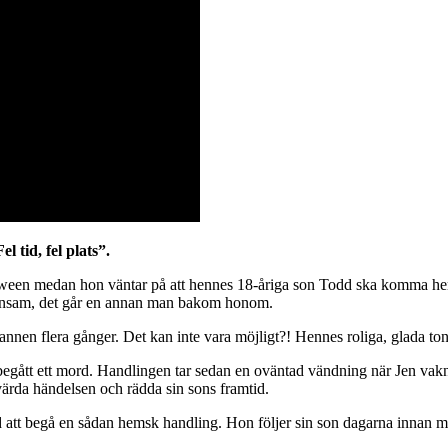
l tid, fel plats”.
alloween medan hon väntar på att hennes 18-åriga son Todd ska komma h
r ensam, det går en annan man bakom honom.
annen flera gånger. Det kan inte vara möjligt?! Hennes roliga, glada to
 begått ett mord. Handlingen tar sedan en oväntad vändning när Jen vakn
värda händelsen och rädda sin sons framtid.
d att begå en sådan hemsk handling. Hon följer sin son dagarna innan mo