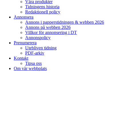
Våra produkter
Tidningens historia
Redaktionell policy
Annonsera
Annons i papperstidningen & webben 2026
Annons på webben 2026
Villkor för annonsering i DT
Annonspolicy
Prenumerera
Utebliven tidning
PDF-arkiv
Kontakt
Tipsa oss
Om vår webbplats