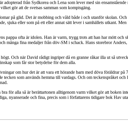
är adopterad från Sydkorea och Lena som lever med sin ensamstående 
d vilket gör att de svetsas samman som kompisgäng.
omar på glid. Det är mobbing och våld både i och utanför skolan. Och e
rade, sjuka eller som på ett eller annat sätt lever i samhällets utkant. M
 ens pappa ofta är idolen. Han är varm, trygg trots att han har mött och 
 och många fina medaljer från döv-SM i schack. Hans storebror Anders, 
är högt. Och när David rådigt ingriper då en granne råkar illa ut så utv
nskap som får stor betydelse för dem alla.
ningar om hur det är att vara ett hörande barn med döva föräldrar på 70
n de tecken som används hemma till vardags. Och om teckenspråket och 
vnad.
så bra för alla så är berättartonen alltigenom varm vilket gör att boken in
rdiga, nyanserade och fina, precis som i författarens tidigare bok Hav uta