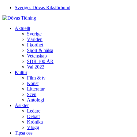
Sveriges Dövas Riksförbund
Aktuellt
Sverige
Världen
I korthet
Sport & hälsa
Vetenskap
SDR 100 ÅR
Val 2022
Kultur
Film & tv
Konst
Litteratur
Scen
Antologi
Åsikter
Ledare
Debatt
Krönika
Vlogg
Tipsa oss