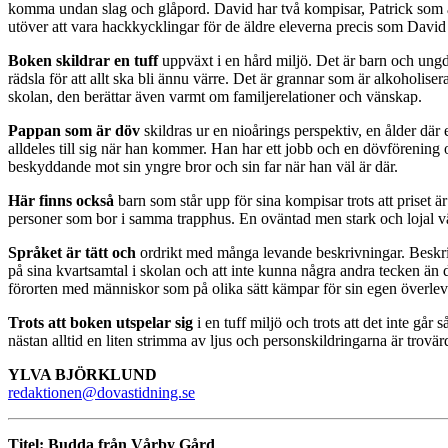
komma undan slag och glåpord. David har två kompisar, Patrick som 
utöver att vara hackkycklingar för de äldre eleverna precis som Davi
Boken skildrar en tuff
uppväxt i en hård miljö. Det är barn och ungd
rädsla för att allt ska bli ännu värre. Det är grannar som är alkoholise
skolan, den berättar även varmt om familjerelationer och vänskap.
Pappan som är döv
skildras ur en nioårings perspektiv, en ålder där
alldeles till sig när han kommer. Han har ett jobb och en dövförening
beskyddande mot sin yngre bror och sin far när han väl är där.
Här finns också
barn som står upp för sina kompisar trots att priset 
personer som bor i samma trapphus. En oväntad men stark och lojal vä
Språket är tätt och
ordrikt med många levande beskrivningar. Beskriv
på sina kvartsamtal i skolan och att inte kunna några andra tecken ä
förorten med människor som på olika sätt kämpar för sin egen överle
Trots att boken utspelar sig
i en tuff miljö och trots att det inte går 
nästan alltid en liten strimma av ljus och personskildringarna är trovä
YLVA BJÖRKLUND
redaktionen@dovastidning.se
Titel: Budda från Vårby Gård