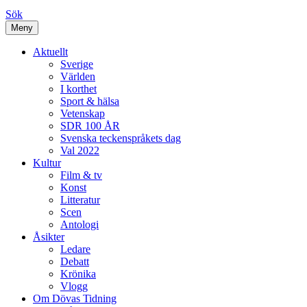
Sök
Meny
Aktuellt
Sverige
Världen
I korthet
Sport & hälsa
Vetenskap
SDR 100 ÅR
Svenska teckenspråkets dag
Val 2022
Kultur
Film & tv
Konst
Litteratur
Scen
Antologi
Åsikter
Ledare
Debatt
Krönika
Vlogg
Om Dövas Tidning