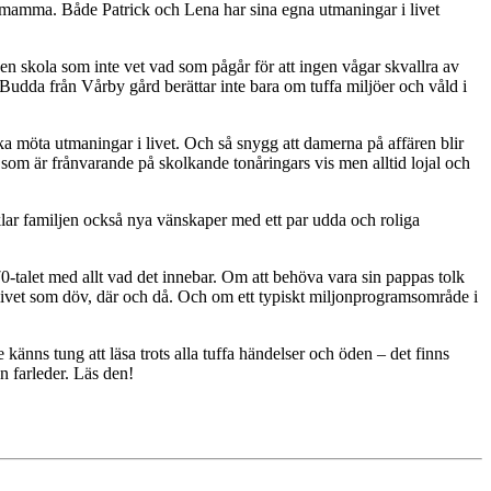
mamma. Både Patrick och Lena har sina egna utmaningar i livet
n skola som inte vet vad som pågår för att ingen vågar skvallra av
en Budda från Vårby gård berättar inte bara om tuffa miljöer och våld i
ska möta utmaningar i livet. Och så snygg att damerna på affären blir
som är frånvarande på skolkande tonåringars vis men alltid lojal och
ecklar familjen också nya vänskaper med ett par udda och
roliga
-talet med allt vad det innebar. Om att behöva vara sin pappas tolk
livet som döv, där och då. Och om ett typiskt miljonprogramsområde i
te känns tung att läsa trots alla tuffa händelser och öden – det finns
n farleder. Läs den!