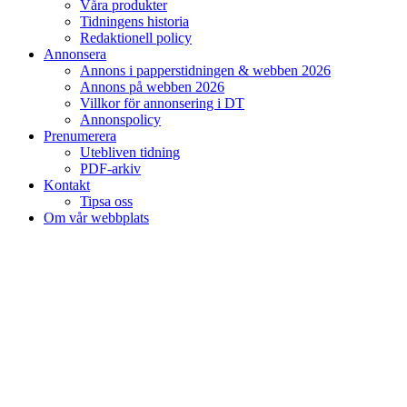
Våra produkter
Tidningens historia
Redaktionell policy
Annonsera
Annons i papperstidningen & webben 2026
Annons på webben 2026
Villkor för annonsering i DT
Annonspolicy
Prenumerera
Utebliven tidning
PDF-arkiv
Kontakt
Tipsa oss
Om vår webbplats