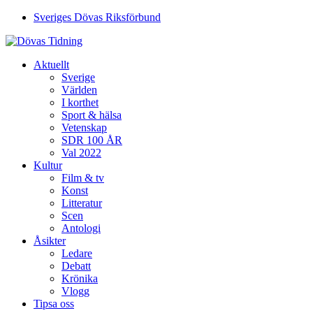
Sveriges Dövas Riksförbund
Aktuellt
Sverige
Världen
I korthet
Sport & hälsa
Vetenskap
SDR 100 ÅR
Val 2022
Kultur
Film & tv
Konst
Litteratur
Scen
Antologi
Åsikter
Ledare
Debatt
Krönika
Vlogg
Tipsa oss