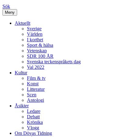
Sök
Meny
Aktuellt
Sverige
Världen
I korthet
Sport & hälsa
Vetenskap
SDR 100 ÅR
Svenska teckenspråkets dag
Val 2022
Kultur
Film & tv
Konst
Litteratur
Scen
Antologi
Åsikter
Ledare
Debatt
Krönika
Vlogg
Om Dövas Tidning