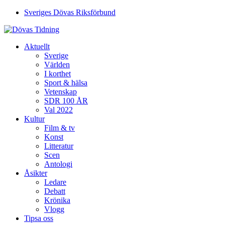
Sveriges Dövas Riksförbund
Aktuellt
Sverige
Världen
I korthet
Sport & hälsa
Vetenskap
SDR 100 ÅR
Val 2022
Kultur
Film & tv
Konst
Litteratur
Scen
Antologi
Åsikter
Ledare
Debatt
Krönika
Vlogg
Tipsa oss