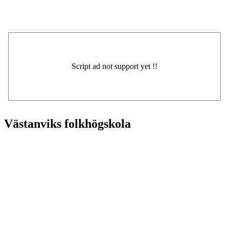
Västanviks folkhögskola