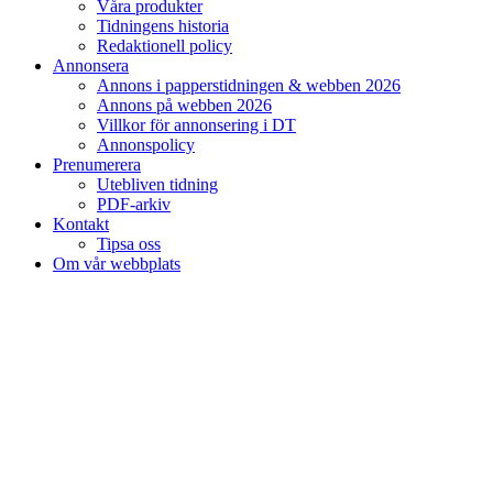
Våra produkter
Tidningens historia
Redaktionell policy
Annonsera
Annons i papperstidningen & webben 2026
Annons på webben 2026
Villkor för annonsering i DT
Annonspolicy
Prenumerera
Utebliven tidning
PDF-arkiv
Kontakt
Tipsa oss
Om vår webbplats