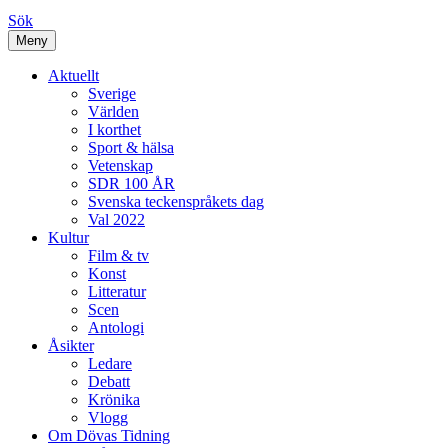
Sök
Meny
Aktuellt
Sverige
Världen
I korthet
Sport & hälsa
Vetenskap
SDR 100 ÅR
Svenska teckenspråkets dag
Val 2022
Kultur
Film & tv
Konst
Litteratur
Scen
Antologi
Åsikter
Ledare
Debatt
Krönika
Vlogg
Om Dövas Tidning