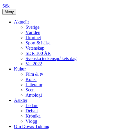
Sök
Meny
Aktuellt
Sverige
Världen
I korthet
Sport & hälsa
Vetenskap
SDR 100 ÅR
Svenska teckenspråkets dag
Val 2022
Kultur
Film & tv
Konst
Litteratur
Scen
Antologi
Åsikter
Ledare
Debatt
Krönika
Vlogg
Om Dövas Tidning