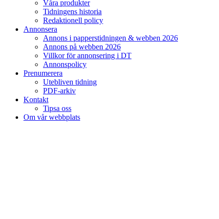
Våra produkter
Tidningens historia
Redaktionell policy
Annonsera
Annons i papperstidningen & webben 2026
Annons på webben 2026
Villkor för annonsering i DT
Annonspolicy
Prenumerera
Utebliven tidning
PDF-arkiv
Kontakt
Tipsa oss
Om vår webbplats