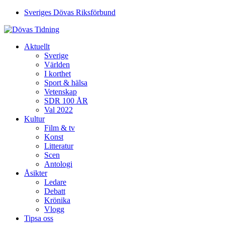
Sveriges Dövas Riksförbund
Aktuellt
Sverige
Världen
I korthet
Sport & hälsa
Vetenskap
SDR 100 ÅR
Val 2022
Kultur
Film & tv
Konst
Litteratur
Scen
Antologi
Åsikter
Ledare
Debatt
Krönika
Vlogg
Tipsa oss