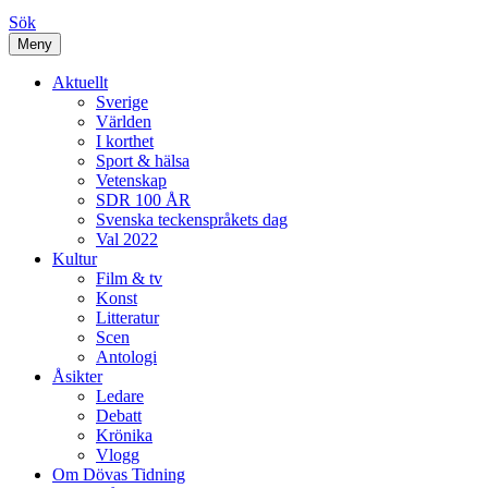
Sök
Meny
Aktuellt
Sverige
Världen
I korthet
Sport & hälsa
Vetenskap
SDR 100 ÅR
Svenska teckenspråkets dag
Val 2022
Kultur
Film & tv
Konst
Litteratur
Scen
Antologi
Åsikter
Ledare
Debatt
Krönika
Vlogg
Om Dövas Tidning