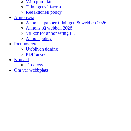
Våra produkter
Tidningens historia
Redaktionell policy
Annonsera
Annons i papperstidningen & webben 2026
Annons på webben 2026
Villkor för annonsering i DT
Annonspolicy
Prenumerera
Utebliven tidning
PDF-arkiv
Kontakt
Tipsa oss
Om vår webbplats