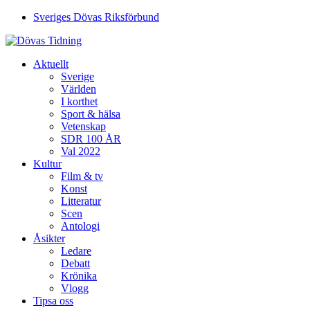
Sveriges Dövas Riksförbund
Aktuellt
Sverige
Världen
I korthet
Sport & hälsa
Vetenskap
SDR 100 ÅR
Val 2022
Kultur
Film & tv
Konst
Litteratur
Scen
Antologi
Åsikter
Ledare
Debatt
Krönika
Vlogg
Tipsa oss