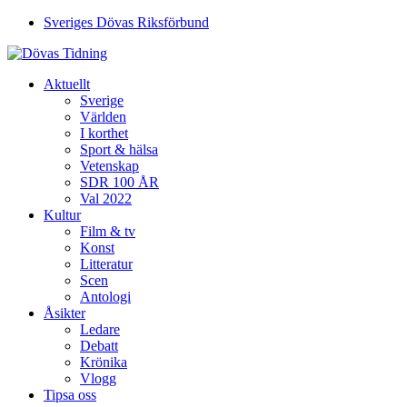
Sveriges Dövas Riksförbund
Aktuellt
Sverige
Världen
I korthet
Sport & hälsa
Vetenskap
SDR 100 ÅR
Val 2022
Kultur
Film & tv
Konst
Litteratur
Scen
Antologi
Åsikter
Ledare
Debatt
Krönika
Vlogg
Tipsa oss