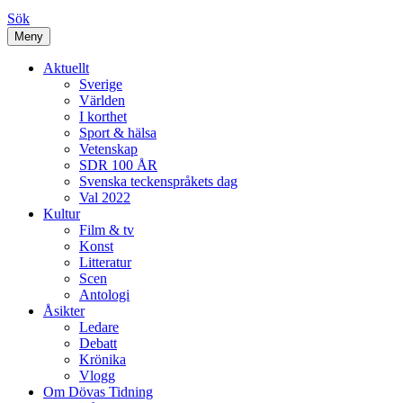
Sök
Meny
Aktuellt
Sverige
Världen
I korthet
Sport & hälsa
Vetenskap
SDR 100 ÅR
Svenska teckenspråkets dag
Val 2022
Kultur
Film & tv
Konst
Litteratur
Scen
Antologi
Åsikter
Ledare
Debatt
Krönika
Vlogg
Om Dövas Tidning