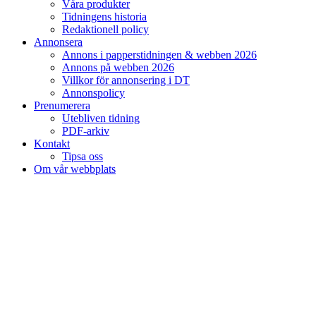
Våra produkter
Tidningens historia
Redaktionell policy
Annonsera
Annons i papperstidningen & webben 2026
Annons på webben 2026
Villkor för annonsering i DT
Annonspolicy
Prenumerera
Utebliven tidning
PDF-arkiv
Kontakt
Tipsa oss
Om vår webbplats