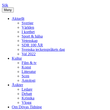
Sök
Meny
Aktuellt
Sverige
Världen
I korthet
Sport & hälsa
Vetenskap
SDR 100 ÅR
Svenska teckenspråkets dag
Val 2022
Kultur
Film & tv
Konst
Litteratur
Scen
Antologi
Åsikter
Ledare
Debatt
Krönika
Vlogg
Om Dövas Tidning