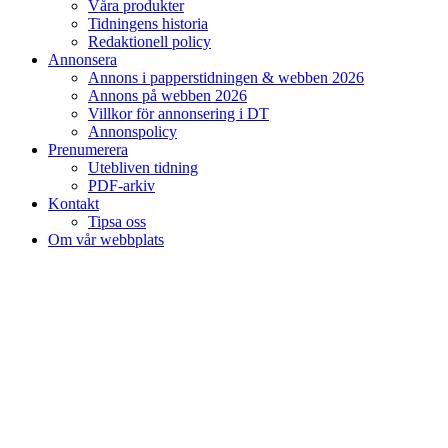
Våra produkter
Tidningens historia
Redaktionell policy
Annonsera
Annons i papperstidningen & webben 2026
Annons på webben 2026
Villkor för annonsering i DT
Annonspolicy
Prenumerera
Utebliven tidning
PDF-arkiv
Kontakt
Tipsa oss
Om vår webbplats