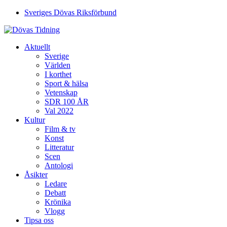
Sveriges Dövas Riksförbund
Aktuellt
Sverige
Världen
I korthet
Sport & hälsa
Vetenskap
SDR 100 ÅR
Val 2022
Kultur
Film & tv
Konst
Litteratur
Scen
Antologi
Åsikter
Ledare
Debatt
Krönika
Vlogg
Tipsa oss